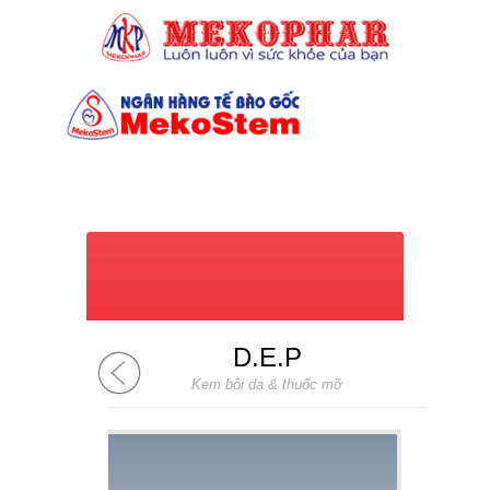
(028) 7309 6039
D.E.P
Kem bôi da & thuốc mỡ