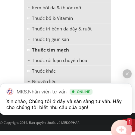
Kem bôi da & thuốc mỡ
Thuốc bổ & Vitamin
Thuốc trị bệnh dạ dày & ruột
Thuốc trị giun sán
Thuốc tim mạch
Thuốc rối loạn chuyển hóa
Thuốc khác
Nguyên liệu
MKS.Nhân viên tư vấn
Thực phẩm bảo vệ sức khỏe
ONLINE
Xin chào, Chúng tôi ở đây và sẵn sàng tư vấn. Hãy 
1
© Copyright 2014. Bản quyền thuộc về MEKOPHAR