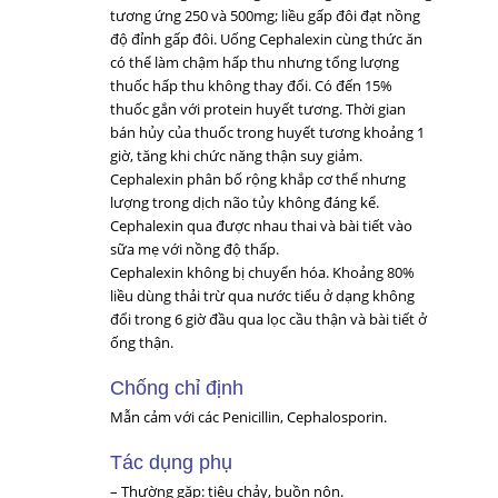
tương ứng 250 và 500mg; liều gấp đôi đạt nồng
độ đỉnh gấp đôi. Uống Cephalexin cùng thức ăn
có thể làm chậm hấp thu nhưng tổng lượng
thuốc hấp thu không thay đổi. Có đến 15%
thuốc gắn với protein huyết tương. Thời gian
bán hủy của thuốc trong huyết tương khoảng 1
giờ, tăng khi chức năng thận suy giảm.
Cephalexin phân bố rộng khắp cơ thể nhưng
lượng trong dịch não tủy không đáng kể.
Cephalexin qua được nhau thai và bài tiết vào
sữa mẹ với nồng độ thấp.
Cephalexin không bị chuyển hóa. Khoảng 80%
liều dùng thải trừ qua nước tiểu ở dạng không
đổi trong 6 giờ đầu qua lọc cầu thận và bài tiết ở
ống thận.
Chống chỉ định
Mẫn cảm với các Penicillin, Cephalosporin.
Tác dụng phụ
– Thường gặp: tiêu chảy, buồn nôn.