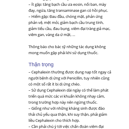
– Ít gặp: tăng bạch cầu ưa eosin, nổi ban, mày
đay, ngứa, tăng transaminase gan có hồi phục.
– Hiếm gặp: Đau đầu, chóng mặt, phản ứng
phản vệ, mệt mỏi, giảm bạch cầu trung tính,
giảm tiểu cầu, đau bụng, viêm đại tràng giả mạc,
viêm gan, vàng da ứ mật, …
Thông báo cho bác sỹ những tác dụng không
mong muốn gặp phải khi sử dụng thuốc.
Thận trọng
– Cephalexin thường được dung nạp tốt ngay cả
người bệnh dị ứng với Penicillin, tuy nhiên cũng
có một số rất ít bị dị ứng chéo.
– Sử dụng Cephalexin dài ngày có thể làm phát
triển quá mức các vi khuẩn không nhạy cảm,
trong trường hợp này nên ngừng thuốc.
– Giống như với những kháng sinh được đào
thải chủ yếu qua thận, khi suy thận, phải giảm
liều Cephalexin cho thích hợp.
– Cần phải chú ý tới việc chẩn đoán viêm đại