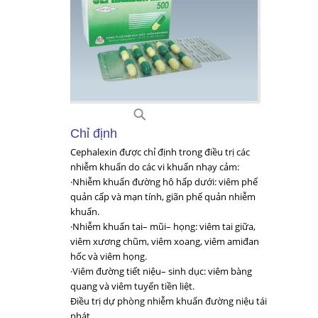
C55
Chỉ định
Cephalexin được chỉ định trong điều trị các
nhiễm khuẩn do các vi khuẩn nhạy cảm:
·Nhiễm khuẩn đường hô hấp dưới: viêm phế
quản cấp và mạn tính, giãn phế quản nhiễm
khuẩn.
·Nhiễm khuẩn tai– mũi– họng: viêm tai giữa,
viêm xương chũm, viêm xoang, viêm amiđan
hốc và viêm họng.
·Viêm đường tiết niệu– sinh dục: viêm bàng
quang và viêm tuyến tiền liệt.
Điều trị dự phòng nhiễm khuẩn đường niệu tái
phát.