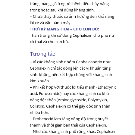
tràng màng giả ở người bệnh tiêu chảy nặng
trong hoặc sau khi dùng kháng sinh.
– Chưa thấy thuốc có ảnh hưởng đến khả năng
lái xe và vận hành máy.
THỜI KỲ MANG THAI – CHO CON BÚ:
Thận trọng khi sử dụng Cephalexin cho phụ nữ
có thai và cho con bú.
Tương tác
– Vì các kháng sinh nhóm Cephalosporin như
Cephalexin chỉ tác động lên các vi khuẩn tăng
sinh, không nên kết hợp chúng với kháng sinh
kìm khuẩn.
– Khi kết hợp với thuốc lợi tiểu mạnh (Ethacrynic
acid, Furosemide) hay các kháng sinh có khả
năng độc thận (Aminoglycoside, Polymyxin,
Colistin), Cephalexin có thể gây độc tính thận
nhiều hơn.
– Probenecid làm tăng nồng độ trong huyết
thanh và thời gian bán thải của Cephalexin.
– Như các kháng sinh phổ rộng khác, Cephalexin