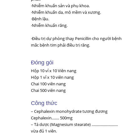
·Nhiễm khuẩn sản và phụ khoa.
·Nhiễm khuẩn da, mô mềm và xương.
·Bệnh lậu.
·Nhiễm khuẩn răng.
·Điều trị dự phòng thay Penicillin cho người bệnh
mắc bệnh tim phải điều trị răng.
Đóng gói
Hộp 10 vỉ x 10 Viên nang
Hộp 1 vỉ x 10 viên nang
Chai 100 viên nang
Chai 500 viên nang
Công thức
– Cephalexin monohydrate tương đương
Cephalexin........ 500mg
– Tá dược (Magnesium stearate) ............................
vừa đủ 1 viên.