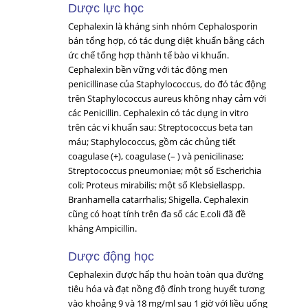
Dược lực học
Cephalexin là kháng sinh nhóm Cephalosporin
bán tổng hợp, có tác dụng diệt khuẩn bằng cách
ức chế tổng hợp thành tế bào vi khuẩn.
Cephalexin bền vững với tác động men
penicillinase của
Staphylococcus
, do đó tác động
trên
Staphylococcus aureus
không nhạy cảm với
các Penicillin. Cephalexin có tác dụng in vitro
trên các vi khuẩn sau:
Streptococcus
beta tan
máu;
Staphylococcus
, gồm các chủng tiết
coagulase (+), coagulase (– ) và penicilinase;
Streptococcus pneumoniae
; một số
Escherichia
coli; Proteus mirabilis
; một số
Klebsiella
spp.
Branhamella catarrhalis; Shigella.
Cephalexin
cũng có hoạt tính trên đa số các
E.coli
đã đề
kháng Ampicillin.
Dược động học
Cephalexin được hấp thu hoàn toàn qua đường
tiêu hóa và đạt nồng độ đỉnh trong huyết tương
vào khoảng 9 và 18 mg/ml sau 1 giờ với liều uống