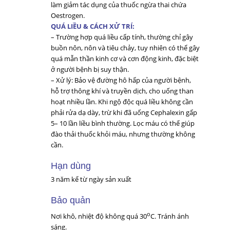
làm giảm tác dụng của thuốc ngừa thai chứa
Oestrogen.
QUÁ LIỀU & CÁCH XỬ TRÍ:
– Trường hợp quá liều cấp tính, thường chỉ gây
buồn nôn, nôn và tiêu chảy, tuy nhiên có thể gây
quá mẫn thần kinh cơ và cơn động kinh, đặc biệt
ở người bệnh bị suy thận.
– Xử lý: Bảo vệ đường hô hấp của người bệnh,
hỗ trợ thông khí và truyền dịch, cho uống than
hoạt nhiều lần. Khi ngộ độc quá liều không cần
phải rửa dạ dày, trừ khi đã uống Cephalexin gấp
5– 10 lần liều bình thường. Lọc máu có thể giúp
đào thải thuốc khỏi máu, nhưng thường không
cần.
Hạn dùng
3 năm kể từ ngày sản xuất
Bảo quản
o
Nơi khô, nhiệt độ không quá 30
C. Tránh ánh
sáng.