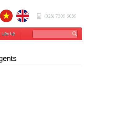
(028) 7309 6039
Liên hệ
gents