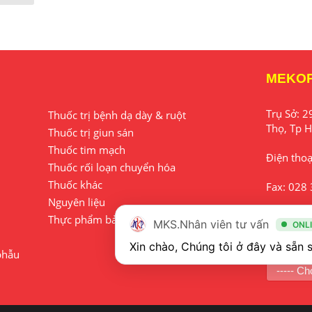
MEKO
Trụ Sở:
2
Thuốc trị bệnh dạ dày & ruột
Thọ, Tp H
Thuốc trị giun sán
Thuốc tim mạch
Điện thoạ
Thuốc rối loạn chuyển hóa
Thuốc khác
Fax:
028 
Nguyên liệu
Email:
in
Thực phẩm bảo vệ sức khỏe
MKS.Nhân viên tư vấn
ONL
Liên kế
phẫu