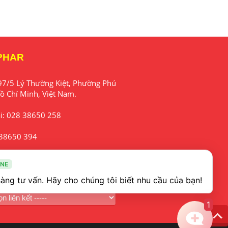
PHAR
97/5 Lý Thường Kiệt, Phường Phú
ồ Chí Minh, Việt Nam.
i:
028 38650 258
38650 394
fo@mekophar.com
INE
t website
1