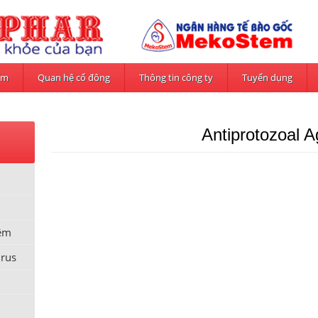
ẩm
Quan hệ cổ đông
Thông tin công ty
Tuyển dụng
Antiprotozoal A
iêm
irus